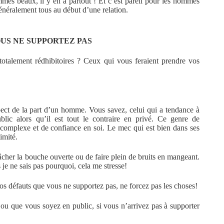
ommes beaux, il y en a partout ! Et c’est pareil pour les hommes
 généralement tous au début d’une relation.
OUS NE SUPPORTEZ PAS
 totalement rédhibitoires ? Ceux qui vous feraient prendre vos
pect de la part d’un homme. Vous savez, celui qui a tendance à
blic alors qu’il est tout le contraire en privé. Ce genre de
complexe et de confiance en soi. Le mec qui est bien dans ses
imité.
mâcher la bouche ouverte ou de faire plein de bruits en mangeant.
s je ne sais pas pourquoi, cela me stresse!
ros défauts que vous ne supportez pas, ne forcez pas les choses!
ou que vous soyez en public, si vous n’arrivez pas à supporter