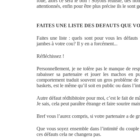
folle, alors ce sera le bon ! Soyons réaliste, des h
attentionnés, enfin pour être plus précise ils le sont
FAITES UNE LISTE DES DEFAUTS QUE V
Faites une liste : quels sont pour vous les défauts
jambes à votre cou? Il y en a forcément...
Réfléchissez !
Personnellement, je ne tolère pas le manque de res
rabaisser sa partenaire et jouer les machos en pu
comportement traduit souvent un gros problème de 
baskets, est le même qu’il soit en public ou dans l’int
Autre défaut rédhibitoire pour moi, c’est le fait de 
Je sais, cela peut paraître étrange et faire sourire mai
Bref vous l’aurez compris, si votre partenaire a de g
Que vous soyez ensemble dans l’intimité du couple 
ces défauts cela ne changera pas.