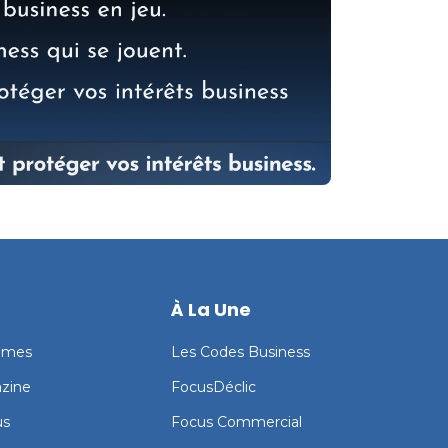
À La Une
mmes
Les Codes Business
zine
FocusDéclic
us
Focus Commercial