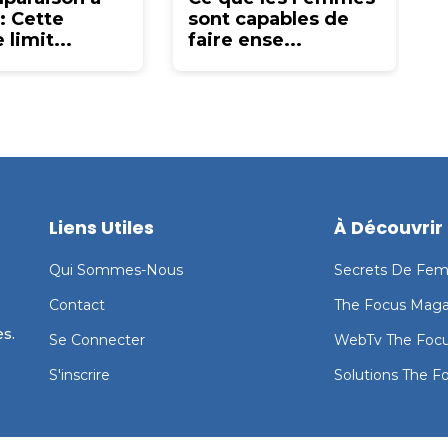
 : Cette
sont capables de
limit...
faire ense...
Liens Utiles
À Découvrir
Qui Sommes-Nous
Secrets De Fe
Contact
The Focus Maga
s.
Se Connecter
WebTv The Foc
S'inscrire
Solutions The F