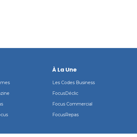
entreprise : Doit-on
Mère Après : Je
lisser sa...
Privilégie la...
À La Une
mmes
Les Codes Business
zine
FocusDéclic
us
Focus Commercial
ocus
FocusRepas