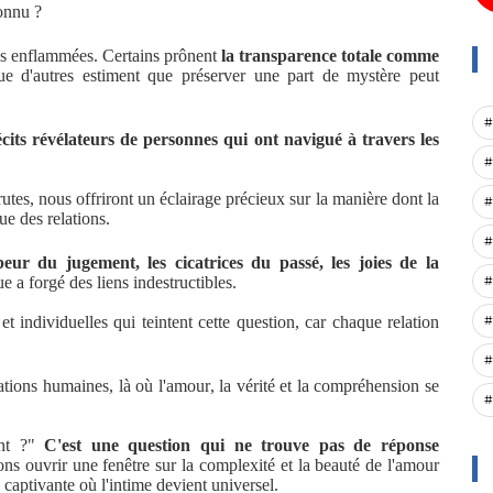
connu ?
ons enflammées. Certains prônent
la transparence totale comme
que d'autres estiment que préserver une part de mystère peut
#
écits révélateurs de personnes qui ont navigué à travers les
#
tes, nous offriront un éclairage précieux sur la manière dont la
#
ue des relations.
#
peur du jugement, les cicatrices du passé, les joies de la
#
ue a forgé des liens indestructibles.
#
 individuelles qui teintent cette question, car chaque relation
#
tions humaines, là où l'amour, la vérité et la compréhension se
#
int ?"
C'est une question qui ne trouve pas de réponse
rons ouvrir une fenêtre sur la complexité et la beauté de l'amour
captivante où l'intime devient universel.