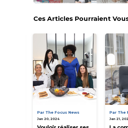
Ces Articles Pourraient Vous
News
Par The Focus News
Par The
Jan 20, 2024
Jan 21, 20
ord,
Vouloir réaliser ses
La com