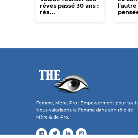
 Je
rêves passé 30 ans :
l'autre
.
réa...
pensée 
Femme, Mère, Pro : Empowerment pour toute
Nous valorisons la Femme dans son rôle de
Mère & de Pro.