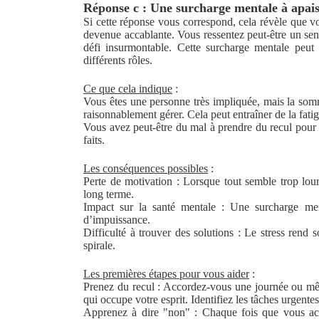
Réponse c : Une surcharge mentale à apai
Si cette réponse vous correspond, cela révèle que vo
devenue accablante. Vous ressentez peut-être un se
défi insurmontable. Cette surcharge mentale peut a
différents rôles.
Ce que cela indique
:
Vous êtes une personne très impliquée, mais la so
raisonnablement gérer. Cela peut entraîner de la fatig
Vous avez peut-être du mal à prendre du recul pour a
faits.
Les conséquences possibles
:
Perte de motivation : Lorsque tout semble trop lourd
long terme.
Impact sur la santé mentale : Une surcharge men
d’impuissance.
Difficulté à trouver des solutions : Le stress rend s
spirale.
Les premières étapes pour vous aider
:
Prenez du recul : Accordez-vous une journée ou mêm
qui occupe votre esprit. Identifiez les tâches urgente
Apprenez à dire "non" : Chaque fois que vous acc