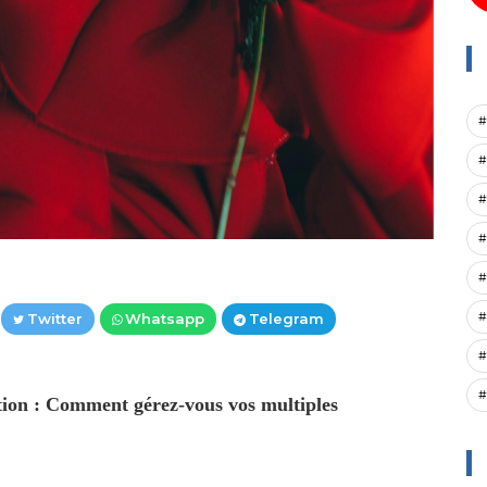
#
#
#
#
#
#
Twitter
Whatsapp
Telegram
#
#
stion : Comment gérez-vous vos multiples