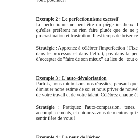
Exemple 2 : Le perfectionnisme excessif
Le perfectionnisme peut être un piège insidieux.
qu'elles préfèrent ne rien faire plutôt que de ne 
procrastination et frustration. Il est temps de briser 
Stratégie
: Apprenez à célébrer l'imperfection ! Fixez
dans le processus et dans l’effort, pas dans la per
d’accepter de "faire de son mieux" au lieu de "tout c
Exemple 3 : L'auto-dévalorisation
Parfois, nous minimisons nos réussites, pensant que
diminuer notre estime de soi et nous priver de nouvel
de votre travail et de votre talent. Célébrez chaque é
Stratégie
: Pratiquez l'auto-compassion, tene
accomplissements, et entourez-vous de mentors qui v
sentir fière de vous !
Exemple 4 : La peur de l'échec