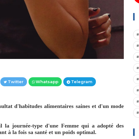
#
#
#
#
#
Twitter
Whatsapp
Telegram
#
#
sultat d'habitudes alimentaires saines et d'un mode
#
ail la journée-type d'une Femme qui a adopté des
nt à la fois sa santé et un poids optimal.