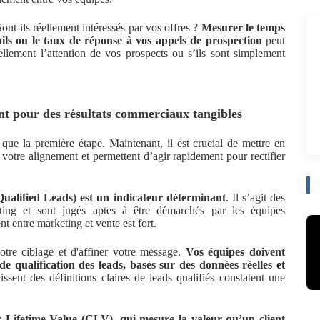
ont-ils réellement intéressés par vos offres ?
Mesurer le temps
ails ou le taux de réponse à vos appels de prospection
peut
ellement l’attention de vos prospects ou s’ils sont simplement
t pour des résultats commerciaux tangibles
que la première étape. Maintenant, il est crucial de mettre en
 votre alignement et permettent d’agir rapidement pour rectifier
Qualified Leads) est un indicateur déterminant
. Il s’agit des
ting et sont jugés aptes à être démarchés par les équipes
nt entre marketing et vente est fort.
votre ciblage et d'affiner votre message.
Vos équipes doivent
de qualification des leads, basés sur des données réelles et
lissent des définitions claires de leads qualifiés constatent une
r Lifetime Value (CLV), qui mesure la valeur qu’un client