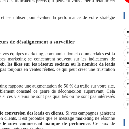
et des indicateurs précis qui peuvent vous aider à rétablir cet
et les utiliser pour évaluer la performance de votre stratégie
#
ateurs de désalignement à surveiller
#
#
tre vos équipes marketing, communication et commerciales
est la
es marketing se concentrent souvent sur les indicateurs de
#
 web, les likes sur les réseaux sociaux ou le nombre de leads
as toujours en ventes réelles, ce qui peut créer une frustration
#
#
ng rapporte une augmentation de 50 % du trafic sur votre site,
ablement constaté ce genre de déconnexion auparavant. Cela
#
e si ces visiteurs ne sont pas qualifiés ou ne sont pas intéressés
#
de conversion des leads en clients
. Si vos campagnes génèrent
n clients, il est probable que le message marketing ne résonne
 le suivi commercial manque de pertinence.
Ce taux de
gnement entre vos équipes.