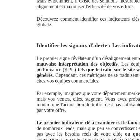
Mais évidemment, il existe des solutions mesurables 
alignement et maximiser l'efficacité de vos efforts.
Découvrez comment identifier ces indicateurs clés 
globale.
Identifier les signaux d'alerte : Les indic
Le premier signe révélateur d’un désalignement en
mauvaise interprétation des objectifs.
Les équip
performance (KPIs)
tels que le trafic sur le site
générés.
Cependant, ces métriques ne se traduisent p
chez vos équipes commerciales.
Par exemple, imaginez que votre département marketi
mais vos ventes, elles, stagnent. Vous avez prob
montre que l'acquisition de trafic n’est pas suffisant
par votre offre.
Le premier indicateur clé à examiner est le taux 
de nombreux leads, mais que peu se convertissent e
pas avec les besoins réels de votre cible
ou que
conversion est un signal direct de la qualité de l’ali